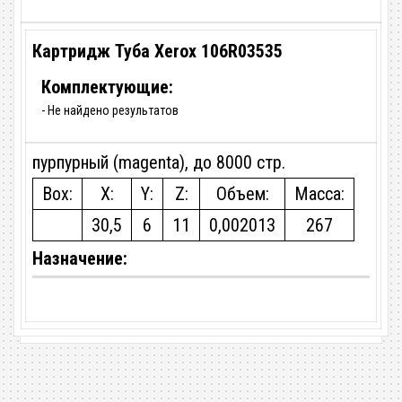
Картридж Туба Xerox 106R03535
Комплектующие:
- Не найдено результатов
пурпурный (magenta), до 8000 стр.
Box:
X:
Y:
Z:
Объем:
Масса:
30,5
6
11
0,002013
267
Назначение: