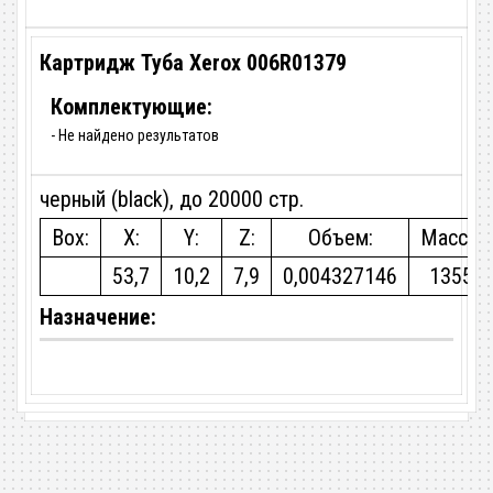
Картридж Туба Xerox 006R01379
Комплектующие:
- Не найдено результатов
черный (black), до 20000 стр.
Box:
X:
Y:
Z:
Объем:
Масса:
53,7
10,2
7,9
0,004327146
1355
Назначение: